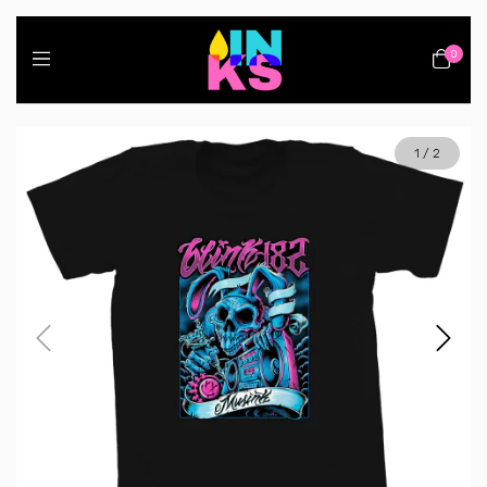
0
1
/
2