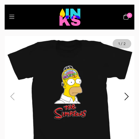
0
1
/
2