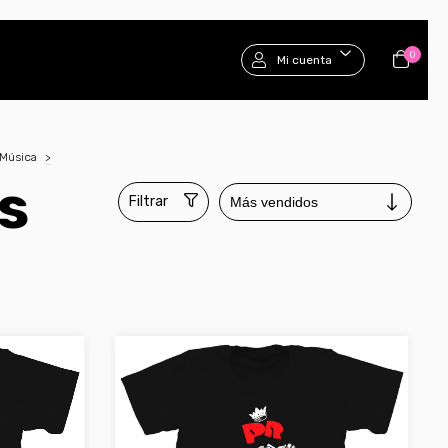
0
Mi cuenta
Música
>
s
Filtrar