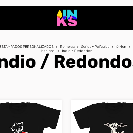
ESTAMPADOS PERSONALIZADOS
>
Remeras
>
Series y Películas
>
X-Men
>
Nacional
>
Indio / Redondos
Indio / Redondo