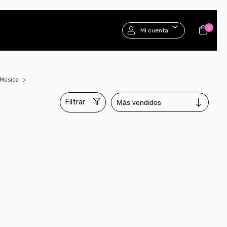
0
Mi cuenta
Música
>
Filtrar