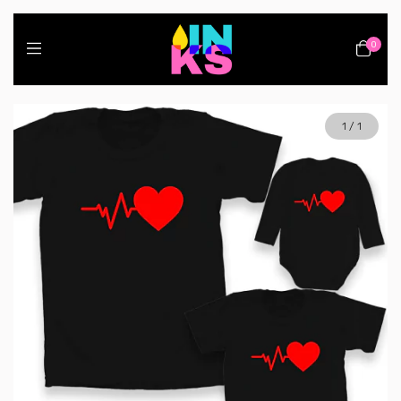
0
1
/
1