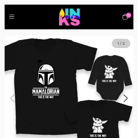
0
1
/
2